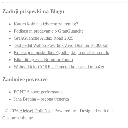
Zadnji prispevki na Blogu
Katero kolo naj izberem za trening?
Podkast in predavanje o GranGuanche
GranGuanche Audax Road 2025
Test pedal Wahoo Powrlink Zero Dual na 10.000km
Kolesarji in poškodbe. Zgodbe, ki jih ne slišimo radi.
Bike fitting z dr. Borutom Fondo
Wahoo kickr CORE – Pametni kolesarski trenažer
Zanimive povezave
FONDA sport performance
Jana Bratina – osebna trenerka
·
© 2026
Aleksej Dolinšek
·
Powered by
·
Designed with the
Customizr theme
·