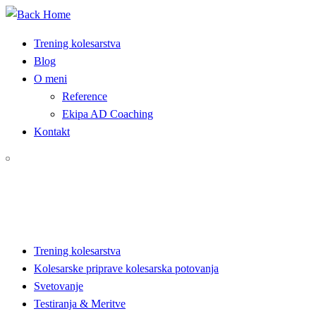
Skip
to
Trening kolesarstva
content
Blog
O meni
Reference
Ekipa AD Coaching
Kontakt
Trening kolesarstva
Kolesarske priprave kolesarska potovanja
Svetovanje
Testiranja & Meritve