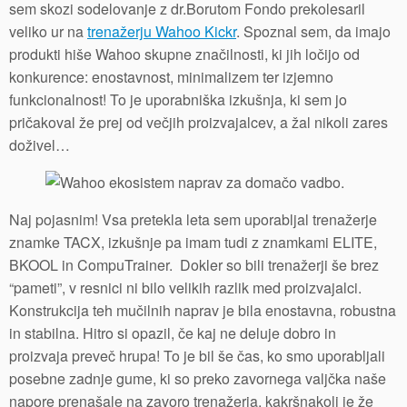
sem skozi sodelovanje z dr.Borutom Fondo prekolesaril
veliko ur na
trenažerju Wahoo Kickr
. Spoznal sem, da imajo
produkti hiše Wahoo skupne značilnosti, ki jih ločijo od
konkurence: enostavnost, minimalizem ter izjemno
funkcionalnost! To je uporabniška izkušnja, ki sem jo
pričakoval že prej od večjih proizvajalcev, a žal nikoli zares
doživel…
Naj pojasnim! Vsa pretekla leta sem uporabljal trenažerje
znamke TACX, izkušnje pa imam tudi z znamkami ELITE,
BKOOL in CompuTrainer. Dokler so bili trenažerji še brez
“pameti”, v resnici ni bilo velikih razlik med proizvajalci.
Konstrukcija teh mučilnih naprav je bila enostavna, robustna
in stabilna. Hitro si opazil, če kaj ne deluje dobro in
proizvaja preveč hrupa! To je bil še čas, ko smo uporabljali
posebne zadnje gume, ki so preko zavornega valjčka naše
napore prenašale na zavoro trenažerja, kakršnakoli je že