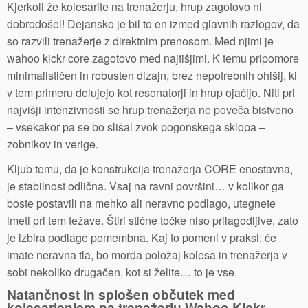
Kjerkoli že kolesarite na trenažerju, hrup zagotovo ni
dobrodošel! Dejansko je bil to en izmed glavnih razlogov, da
so razvili trenažerje z direktnim prenosom. Med njimi je
wahoo kickr core zagotovo med najtišjimi. K temu pripomore
minimalističen in robusten dizajn, brez nepotrebnih ohišij, ki
v tem primeru delujejo kot resonatorji in hrup ojačijo. Niti pri
najvišji intenzivnosti se hrup trenažerja ne poveča bistveno
– vsekakor pa se bo slišal zvok pogonskega sklopa –
zobnikov in verige.
Kljub temu, da je konstrukcija trenažerja CORE enostavna,
je stabilnost odlična. Vsaj na ravni površini… v kolikor ga
boste postavili na mehko ali neravno podlago, utegnete
imeti pri tem težave. Štiri stične točke niso prilagodljive, zato
je izbira podlage pomembna. Kaj to pomeni v praksi; če
imate neravna tla, bo morda položaj kolesa in trenažerja v
sobi nekoliko drugačen, kot si želite… to je vse.
Natančnost in splošen občutek med
kolesarjenjem na trenažerju Wahoo Kickr