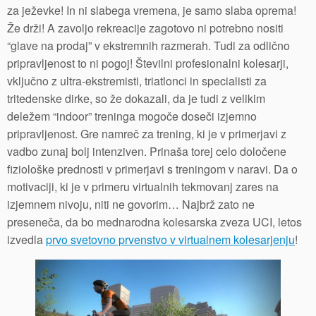
za ježevke! In ni slabega vremena, je samo slaba oprema!
Že drži! A zavoljo rekreacije zagotovo ni potrebno nositi
“glave na prodaj” v ekstremnih razmerah. Tudi za odlično
pripravljenost to ni pogoj! Številni profesionalni kolesarji,
vključno z ultra-ekstremisti, triatlonci in specialisti za
tritedenske dirke, so že dokazali, da je tudi z velikim
deležem “indoor” treninga mogoče doseči izjemno
pripravljenost. Gre namreč za trening, ki je v primerjavi z
vadbo zunaj bolj intenziven. Prinaša torej celo določene
fiziološke prednosti v primerjavi s treningom v naravi. Da o
motivaciji, ki je v primeru virtualnih tekmovanj zares na
izjemnem nivoju, niti ne govorim… Najbrž zato ne
preseneča, da bo mednarodna kolesarska zveza UCI, letos
izvedla
prvo svetovno prvenstvo v virtualnem kolesarjenju
!