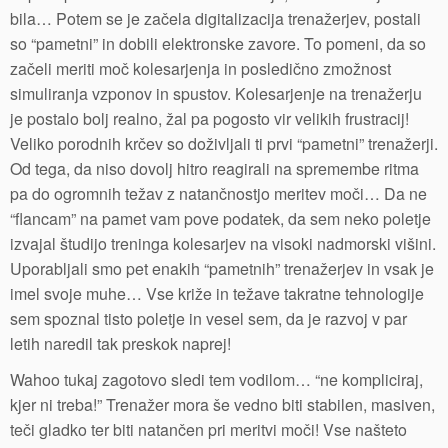
bila… Potem se je začela digitalizacija trenažerjev, postali
so “pametni” in dobili elektronske zavore. To pomeni, da so
začeli meriti moč kolesarjenja in posledično zmožnost
simuliranja vzponov in spustov. Kolesarjenje na trenažerju
je postalo bolj realno, žal pa pogosto vir velikih frustracij!
Veliko porodnih krčev so doživljali ti prvi “pametni” trenažerji.
Od tega, da niso dovolj hitro reagirali na spremembe ritma
pa do ogromnih težav z natančnostjo meritev moči… Da ne
“flancam” na pamet vam pove podatek, da sem neko poletje
izvajal študijo treninga kolesarjev na visoki nadmorski višini.
Uporabljali smo pet enakih “pametnih” trenažerjev in vsak je
imel svoje muhe… Vse križe in težave takratne tehnologije
sem spoznal tisto poletje in vesel sem, da je razvoj v par
letih naredil tak preskok naprej!
Wahoo tukaj zagotovo sledi tem vodilom… “ne kompliciraj,
kjer ni treba!” Trenažer mora še vedno biti stabilen, masiven,
teči gladko ter biti natančen pri meritvi moči! Vse našteto