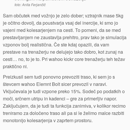
foto: Anita Ferjančič
Sam občutek med vožnjo je zelo dober; vztrajnik mase 5kg
je očitno dovolj, da poustvarja vsaj del inercije, ki smo jo
vajeni med kolesarjenjem na cesti. To pomeni, da se med
prestavljanjem ne zaustavlja prehitro, prav tako je simulacija
vzponov bolj realistična. Če ste kdaj opazili, da vam
prestave na trenažerju ne delujejo tako dobro, kot zunaj na
cesti… no, to je to. Pri wahoo kickr core trenažerju teh težav
praktično ni.
Preizkusil sem tudi ponovno prevoziti traso, ki sem jo s
števcem wahoo Elemnt Bolt sicer prevozil v naravi.
Vključevala je tudi vzpone preko 15%. Sodeč po podatkih o
moči, srčnem utripu in kadenci – gre za primerljiv napor.
Zaključujem, da je tudi ta funkcija zanimiva, v kolikor recimo
treniramo za določeno traso ali pa si le želimo malce razbiti
monotonijo kolesarjenja v zaprtem prostoru.