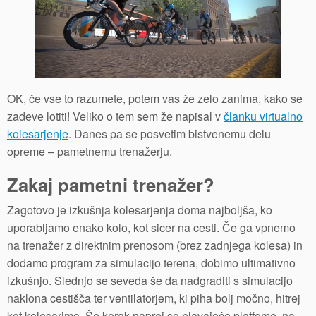
OK, če vse to razumete, potem vas že zelo zanima, kako se
zadeve lotiti! Veliko o tem sem že napisal v
članku virtualno
kolesarjenje
. Danes pa se posvetim bistvenemu delu
opreme – pametnemu trenažerju.
Zakaj pametni trenažer?
Zagotovo je izkušnja kolesarjenja doma najboljša, ko
uporabljamo enako kolo, kot sicer na cesti. Če ga vpnemo
na trenažer z direktnim prenosom (brez zadnjega kolesa) in
dodamo program za simulacijo terena, dobimo ultimativno
izkušnjo. Slednjo se seveda še da nadgraditi s simulacijo
naklona cestišča ter ventilatorjem, ki piha bolj močno, hitrej
kot kolesarimo. Še korak naprej so plavajoče platfome, na