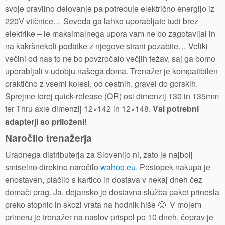
svoje pravilno delovanje pa potrebuje električno energijo iz
220V vtičnice… Seveda ga lahko uporabljate tudi brez
elektrike – le maksimalnega upora vam ne bo zagotavljal in
na kakršnekoli podatke z njegove strani pozabite… Veliki
večini od nas to ne bo povzročalo večjih težav, saj ga bomo
uporabljali v udobju našega doma. Trenažer je kompatibilen
praktično z vsemi kolesi, od cestnih, gravel do gorskih.
Sprejme torej quick-release (QR) osi dimenzij 130 in 135mm
ter Thru axle dimenzij 12×142 in 12×148.
Vsi potrebni
adapterji so priloženi!
Naročilo trenažerja
Uradnega distributerja za Slovenijo ni, zato je najbolj
smiselno direktno naročilo
wahoo.eu
. Postopek nakupa je
enostaven, plačilo s kartico in dostava v nekaj dneh čez
domači prag. Ja, dejansko je dostavna služba paket prinesla
preko stopnic in skozi vrata na hodnik hiše 🙂 V mojem
primeru je trenažer na naslov prispel po 10 dneh, čeprav je