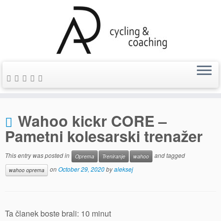
Skip
Wahoo kickr CORE –
to
content
Pametni kolesarski trenažer
This entry was posted in
and tagged
Oprema
Treniranje
wahoo
on
October 29, 2020
by
aleksej
wahoo oprema
Ta članek boste brali:
10
minut