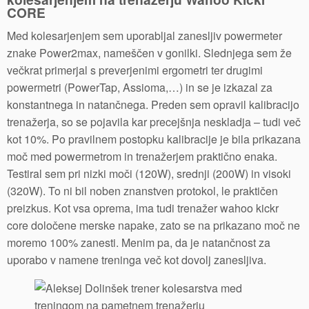
CORE
Med kolesarjenjem sem uporabljal zanesljiv powermeter
znake Power2max, nameščen v gonilki. Slednjega sem že
večkrat primerjal s preverjenimi ergometri ter drugimi
powermetri (PowerTap, Assioma,…) in se je izkazal za
konstantnega in natančnega. Preden sem opravil kalibracijo
trenažerja, so se pojavila kar precejšnja neskladja – tudi več
kot 10%. Po pravilnem postopku kalibracije je bila prikazana
moč med powermetrom in trenažerjem praktično enaka.
Testiral sem pri nizki moči (120W), srednji (200W) in visoki
(320W). To ni bil noben znanstven protokol, le praktičen
preizkus. Kot vsa oprema, ima tudi trenažer wahoo kickr
core določene merske napake, zato se na prikazano moč ne
moremo 100% zanesti. Menim pa, da je natančnost za
uporabo v namene treninga več kot dovolj zanesljiva.