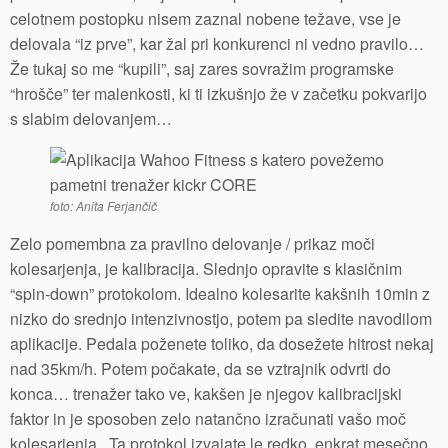
celotnem postopku nisem zaznal nobene težave, vse je
delovala “iz prve”, kar žal pri konkurenci ni vedno pravilo…
Že tukaj so me “kupili”, saj zares sovražim programske
“hrošče” ter malenkosti, ki ti izkušnjo že v začetku pokvarijo
s slabim delovanjem…
foto: Anita Ferjančič
Zelo pomembna za pravilno delovanje / prikaz moči
kolesarjenja, je kalibracija. Slednjo opravite s klasičnim
“spin-down” protokolom. Idealno kolesarite kakšnih 10min z
nizko do srednjo intenzivnostjo, potem pa sledite navodilom
aplikacije. Pedala poženete toliko, da dosežete hitrost nekaj
nad 35km/h. Potem počakate, da se vztrajnik odvrti do
konca… trenažer tako ve, kakšen je njegov kalibracijski
faktor in je sposoben zelo natančno izračunati vašo moč
kolesarjenja. Ta protokol izvajate le redko, enkrat mesečno