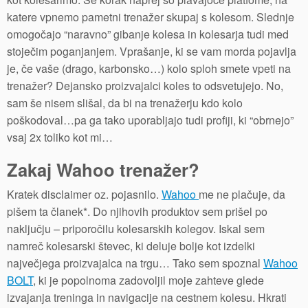
katere vpnemo pametni trenažer skupaj s kolesom. Slednje
omogočajo “naravno” gibanje kolesa in kolesarja tudi med
stoječim poganjanjem. Vprašanje, ki se vam morda pojavlja
je, če vaše (drago, karbonsko…) kolo sploh smete vpeti na
trenažer? Dejansko proizvajalci koles to odsvetujejo. No,
sam še nisem slišal, da bi na trenažerju kdo kolo
poškodoval…pa ga tako uporabljajo tudi profiji, ki “obrnejo”
vsaj 2x toliko kot mi…
Zakaj Wahoo trenažer?
Kratek disclaimer oz. pojasnilo.
Wahoo
me ne plačuje, da
pišem ta članek*. Do njihovih produktov sem prišel po
naključju – priporočilu kolesarskih kolegov. Iskal sem
namreč kolesarski števec, ki deluje bolje kot izdelki
največjega proizvajalca na trgu… Tako sem spoznal
Wahoo
BOLT
, ki je popolnoma zadovoljil moje zahteve glede
izvajanja treninga in navigacije na cestnem kolesu. Hkrati