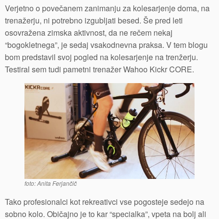
Verjetno o povečanem zanimanju za kolesarjenje doma, na
trenažerju, ni potrebno izgubljati besed. Še pred leti
osovražena zimska aktivnost, da ne rečem nekaj
“bogokletnega”, je sedaj vsakodnevna praksa. V tem blogu
bom predstavil svoj pogled na kolesarjenje na trenžerju.
Testiral sem tudi pametni trenažer Wahoo Kickr CORE.
foto: Anita Ferjančič
Tako profesionalci kot rekreativci vse pogosteje sedejo na
sobno kolo. Običajno je to kar “specialka”, vpeta na bolj ali