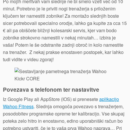
Po mojih meritvah vam slednje ne bi smelo vzeti več od 10
minut. Potrebno je le priviti nogi trenažerja s priloženim
ključem ter namestiti zobnike! Za montažo slednjih boste
sicer potrebovali specialno orodje, lahko ga kupite za cca 15
€ ali pa obiščete bližnji kolesarski servis, kjer vam bodo
zobnike strokovno namestili v nekaj minutah… izbira je
vaša! Potem le še odstranite zadnji obroč in kolo namestite
na trenažer. Z nekaj prakse enostaven postopek, kar lahko
tudi vidite v videu zgoraj!
Povezava s telefonom ter nastavitve
Iz Google Play ali AppStore (IOS) si prenesete
aplikacijo
Wahoo Fitness
. Slednja omogoča povezavo s trenažerjem,
posodobitev programske opreme ter kalibracijo. Vse skupaj
poteka zelo hitro in enostavno, edino uporabniški račun bo
potrebno ustvariti, če je to vaša prva Wahoo naprava… Pri