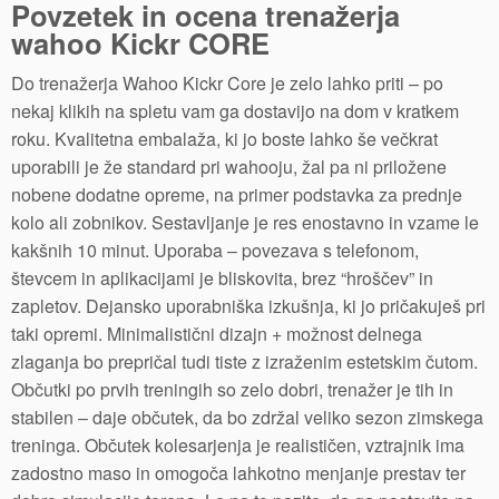
Povzetek in ocena trenažerja
wahoo Kickr CORE
Do trenažerja Wahoo Kickr Core je zelo lahko priti – po
nekaj klikih na spletu vam ga dostavijo na dom v kratkem
roku. Kvalitetna embalaža, ki jo boste lahko še večkrat
uporabili je že standard pri wahooju, žal pa ni priložene
nobene dodatne opreme, na primer podstavka za prednje
kolo ali zobnikov. Sestavljanje je res enostavno in vzame le
kakšnih 10 minut. Uporaba – povezava s telefonom,
števcem in aplikacijami je bliskovita, brez “hroščev” in
zapletov. Dejansko uporabniška izkušnja, ki jo pričakuješ pri
taki opremi. Minimalistični dizajn + možnost delnega
zlaganja bo prepričal tudi tiste z izraženim estetskim čutom.
Občutki po prvih treningih so zelo dobri, trenažer je tih in
stabilen – daje občutek, da bo zdržal veliko sezon zimskega
treninga. Občutek kolesarjenja je realističen, vztrajnik ima
zadostno maso in omogoča lahkotno menjanje prestav ter