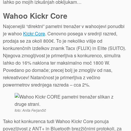
lahko po mojih izkušnjah obkljukam…
Wahoo Kickr Core
Najcenejši “direktni” pametni trenažer v wahoojevi ponudbi
je wahoo
Kickr Core
. Cenovno posega v srednji razred,
prodaja se za okoli 800€. To je nekoliko višje od
konkurenčnih izdelkov znamk Tacx (FLUX) in Elite (SUITO).
Njegova zmogljivost je primerljiva s konkurenco, simulira
lahko do 16% naklona ter maksimalno moč 1800 W.
Povedano po domače; precej bolj je zmogljiv od nas,
rekreativcev! Natančnost je primerljiva z večino
powermetrov srednjega razreda – cca 2%.
foto: Anita Ferjančič
Tako kot konkurenca tudi Wahoo Kickr Core ponuja
povezljivost z ANT+ in Bluetooth brezžičnimi protokoli, za