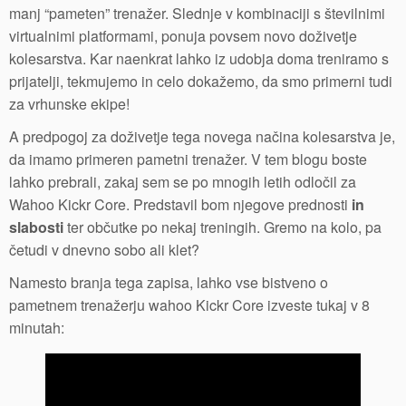
manj “pameten” trenažer. Slednje v kombinaciji s številnimi
virtualnimi platformami, ponuja povsem novo doživetje
kolesarstva. Kar naenkrat lahko iz udobja doma treniramo s
prijatelji, tekmujemo in celo dokažemo, da smo primerni tudi
za vrhunske ekipe!
A predpogoj za doživetje tega novega načina kolesarstva je,
da imamo primeren pametni trenažer. V tem blogu boste
lahko prebrali, zakaj sem se po mnogih letih odločil za
Wahoo Kickr Core. Predstavil bom njegove prednosti
in
slabosti
ter občutke po nekaj treningih. Gremo na kolo, pa
četudi v dnevno sobo ali klet?
Namesto branja tega zapisa, lahko vse bistveno o
pametnem trenažerju wahoo Kickr Core izveste tukaj v 8
minutah: