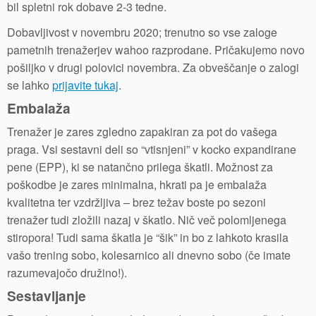
bil spletni rok dobave 2-3 tedne.
Dobavljivost v novembru 2020; trenutno so vse zaloge
pametnih trenažerjev wahoo razprodane. Pričakujemo novo
pošiljko v drugi polovici novembra. Za obveščanje o zalogi
se lahko
prijavite tukaj
.
Embalaža
Trenažer je zares zgledno zapakiran za pot do vašega
praga. Vsi sestavni deli so “vtisnjeni” v kocko expandirane
pene (EPP), ki se natančno prilega škatli. Možnost za
poškodbe je zares minimalna, hkrati pa je embalaža
kvalitetna ter vzdržljiva – brez težav boste po sezoni
trenažer tudi zložili nazaj v škatlo. Nič več polomljenega
stiropora! Tudi sama škatla je “šik” in bo z lahkoto krasila
vašo trening sobo, kolesarnico ali dnevno sobo (če imate
razumevajočo družino!).
Sestavljanje