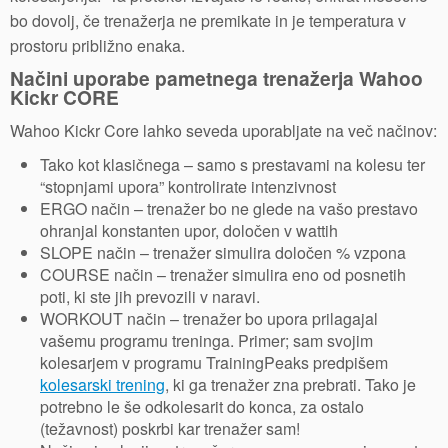
bo dovolj, če trenažerja ne premikate in je temperatura v
prostoru približno enaka.
Načini uporabe pametnega trenažerja Wahoo
Kickr CORE
Wahoo Kickr Core lahko seveda uporabljate na več načinov:
Tako kot klasičnega – samo s prestavami na kolesu ter
“stopnjami upora” kontrolirate intenzivnost
ERGO način – trenažer bo ne glede na vašo prestavo
ohranjal konstanten upor, določen v wattih
SLOPE način – trenažer simulira določen % vzpona
COURSE način – trenažer simulira eno od posnetih
poti, ki ste jih prevozili v naravi.
WORKOUT način – trenažer bo upora prilagajal
vašemu programu treninga. Primer; sam svojim
kolesarjem v programu TrainingPeaks predpišem
kolesarski trening
, ki ga trenažer zna prebrati. Tako je
potrebno le še odkolesarit do konca, za ostalo
(težavnost) poskrbi kar trenažer sam!