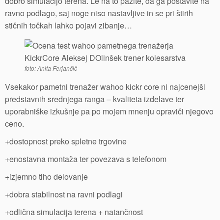
dobro simulacijo terena. Le na to pazite, da ga postavite na
ravno podlago, saj noge niso nastavljive in se pri štirih
stičnih točkah lahko pojavi zibanje…
foto: Anita Ferjančič
Vsekakor pametni trenažer wahoo kickr core ni najcenejši
predstavnih srednjega ranga – kvaliteta izdelave ter
uporabniške izkušnje pa po mojem mnenju opraviči njegovo
ceno.
+dostopnost preko spletne trgovine
+enostavna montaža ter povezava s telefonom
+izjemno tiho delovanje
+dobra stabilnost na ravni podlagi
+odlična simulacija terena + natančnost