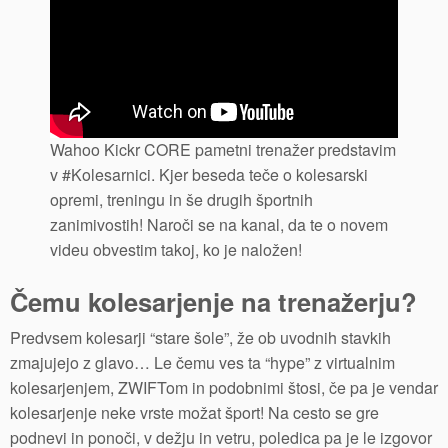
Wahoo Kickr CORE pametni trenažer predstavim
v #Kolesarnici. Kjer beseda teče o kolesarski
opremi, treningu in še drugih športnih
zanimivostih! Naroči se na kanal, da te o novem
videu obvestim takoj, ko je naložen!
Čemu kolesarjenje na trenažerju?
Predvsem kolesarji “stare šole”, že ob uvodnih stavkih
zmajujejo z glavo… Le čemu ves ta “hype” z virtualnim
kolesarjenjem, ZWIFTom in podobnimi štosi, če pa je vendar
kolesarjenje neke vrste možat šport! Na cesto se gre
podnevi in ponoči, v dežju in vetru, poledica pa je le izgovor