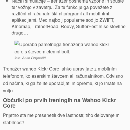
Način simulacije – trenažer posnema vzpone in spuste
ter vožnjo v zavetrju. Za te funkcije ga povežete z
različnimi računalniškimi programi ali mobilnimi
aplikacijami. Med najbolj popularne sodijo ZWIFT,
Kinomap, TrainerRoad, Rouvy, SufferFest in še številne
druge…
foto: Anita Ferjančič
Trenažer wahoo Kickr Core lahko upravljate z mobilnim
telefonom, kolesarskim števcem ali računalnikom. Odvisno
od načina, ki ga želite uporabljati in opreme, ki jo imate na
voljo.
Občutki po prvih treningih na Wahoo Kickr
Core
Prijetno sta me presenetili dve lastnosti; tiho delovanje in
stabilnost!