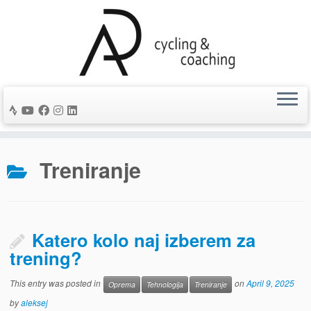
Skip
Treniranje
to
content
Katero kolo naj izberem za
trening?
This entry was posted in
on
April 9, 2025
Oprema
Tehnologija
Treniranje
by
aleksej