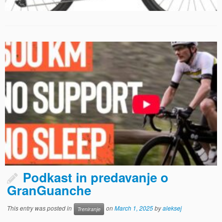
Podkast in predavanje o
GranGuanche
This entry was posted in
on
March 1, 2025
by
aleksej
Treniranje