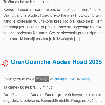
Ta članek boste brali:
< 1
minut
Konec januarja sem uspešno zaključil “noro” dirko
GranGuanche Audax Road preko kanarskih otokov. O tem,
kako je kolesariti 36 ur skoraj brez počitka, kako se pri tem
prehranjuješ, kako se pripraviš…smo se pogovarjali v novi
epizodi podcasta Nduranz. Gre za slovenski projekt športne
prehrane, ki temelji na znanju in izkušnjah […]
GranGuanche Audax Road 2025
9
This entry was posted in
on
January 23, 2025
by
aleksej
Treniranje
Ta članek boste brali:
3
minut
GranGuanche Audax Road je večdnevni kolesarski
dogodek, ki poteka na Kanarskih otokih. Proga se začne na