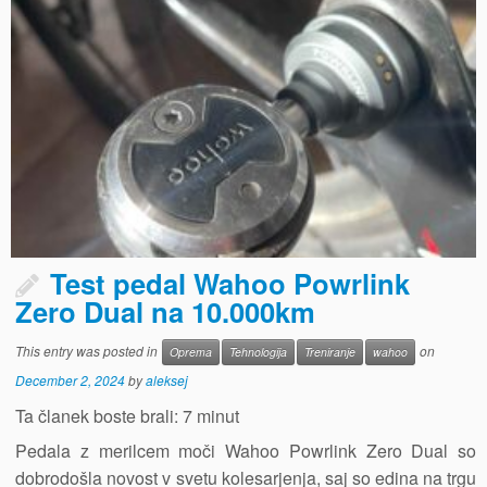
Test pedal Wahoo Powrlink
Zero Dual na 10.000km
This entry was posted in
on
Oprema
Tehnologija
Treniranje
wahoo
December 2, 2024
by
aleksej
Ta članek boste brali:
7
minut
Pedala z merilcem moči Wahoo Powrlink Zero Dual so
dobrodošla novost v svetu kolesarjenja, saj so edina na trgu