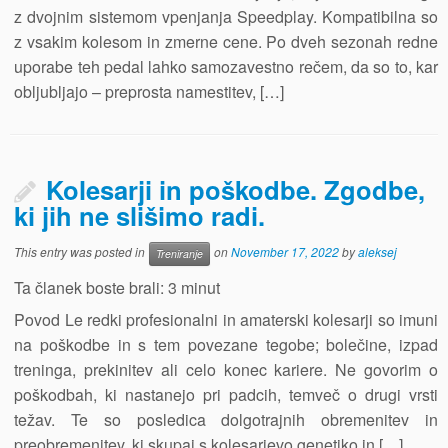
z dvojnim sistemom vpenjanja Speedplay. Kompatibilna so
z vsakim kolesom in zmerne cene. Po dveh sezonah redne
uporabe teh pedal lahko samozavestno rečem, da so to, kar
obljubljajo – preprosta namestitev, […]
Kolesarji in poškodbe. Zgodbe,
ki jih ne slišimo radi.
This entry was posted in
on
November 17, 2022
by
aleksej
Treniranje
Ta članek boste brali:
3
minut
Povod Le redki profesionalni in amaterski kolesarji so imuni
na poškodbe in s tem povezane tegobe; bolečine, izpad
treninga, prekinitev ali celo konec kariere. Ne govorim o
poškodbah, ki nastanejo pri padcih, temveč o drugi vrsti
težav. Te so posledica dolgotrajnih obremenitev in
preobremenitev, ki skupaj s kolesarjevo genetiko in […]