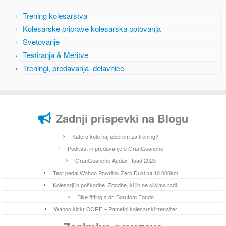
Trening kolesarstva
Kolesarske priprave kolesarska potovanja
Svetovanje
Testiranja & Meritve
Treningi, predavanja, delavnice
Zadnji prispevki na Blogu
Katero kolo naj izberem za trening?
Podkast in predavanje o GranGuanche
GranGuanche Audax Road 2025
Test pedal Wahoo Powrlink Zero Dual na 10.000km
Kolesarji in poškodbe. Zgodbe, ki jih ne slišimo radi.
Bike fitting z dr. Borutom Fondo
Wahoo kickr CORE – Pametni kolesarski trenažer