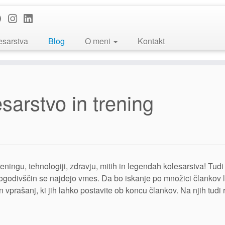
esarstva
Blog
O meni
Kontakt
sarstvo in trening
eningu, tehnologiji, zdravju, mitih in legendah kolesarstva! Tudi
 dogodivščin se najdejo vmes. Da bo iskanje po množici člankov l
 vprašanj, ki jih lahko postavite ob koncu člankov. Na njih tudi