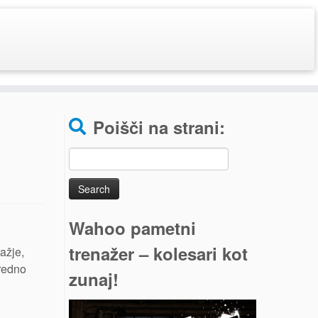
Poišči na strani:
Search
for:
Wahoo pametni
trenažer – kolesari kot
ažje,
 redno
zunaj!