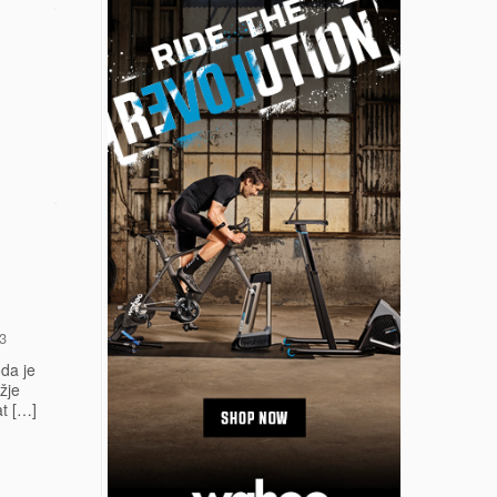
3
da je
žje
at […]