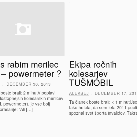
es rabim merilec
Ekipa ročnih
 – powermeter ?
kolesarjev
TUŠMOBIL
J
DECEMBER 30, 2013
boste brali: 2 minutV poplavi
ALEKSEJ
DECEMBER 17, 201
ostopnejših kolesarskih merilcev
Ta članek boste brali: < 1 minutUso
l. powermeter), je vse bolj
tako hotela, da sem leta 2011 pobli
prašanje: “Ali […]
spoznal svet športa invalidov. Takr