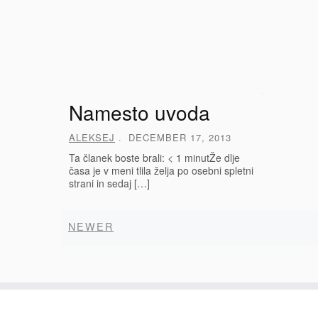
Namesto uvoda
ALEKSEJ
DECEMBER 17, 2013
Ta članek boste brali: < 1 minutŽe dlje
časa je v meni tlila želja po osebni spletni
strani in sedaj […]
Newer
NEWER
Posts
navigation