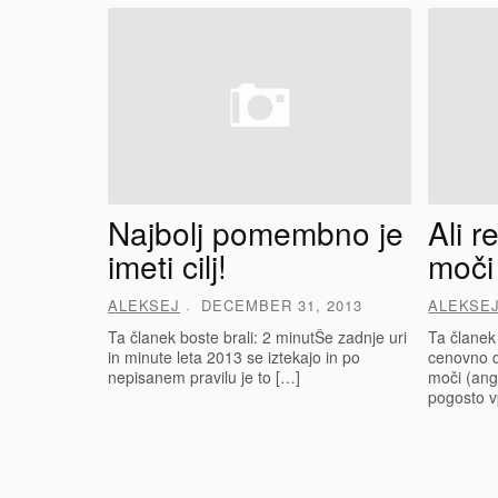
Najbolj pomembno je
Ali r
imeti cilj!
moči
ALEKSEJ
DECEMBER 31, 2013
ALEKSE
Ta članek boste brali: 2 minutŠe zadnje uri
Ta članek 
in minute leta 2013 se iztekajo in po
cenovno d
nepisanem pravilu je to […]
moči (ang
pogosto v