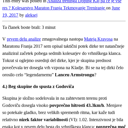
This entry was posted in
Analiza treninga
Doping
Kaj pa če je vse
res ?
Kolesarstvo
Maraton Franja
Tekmovanje
Treniranje
on
June
19, 2017
by
aleksej
Ta članek boste brali:
3
minut
V
prvem delu analize
zmagovalnega nastopa
Mateja Kravosa
na
Maratonu Franja 2017 sem opisal taktični potek dirke ter natančneje
analiziral začetek pobega sedmih kolesarjev do vrhniškega klanca.
Tokrat si oglejmo osrednji del dirke, kjer je skupina prednost
povečevala ter dosegla vrh vzpona na Kladje. Bi se na tej dirki čelo
orosilo celo “legendarnemu”
Lanceu Armstrongu
?
4.) Beg skupine do spusta z Godoviča
Skupina je složno sodelovala in na zahtevnem terenu proti
Godoviču dosegla visoko
povprečno hitrosti 43.3km/h
. Menjave
so potekale gladko, brez velikih sprememb ritma, kar kaže tudi
relativno
nizek faktor variabilnosti
(VI): 1.02. Intenzivnost je bila
enaka kot v prvem delu bega do vrhniškega klanca;
povprečna moč