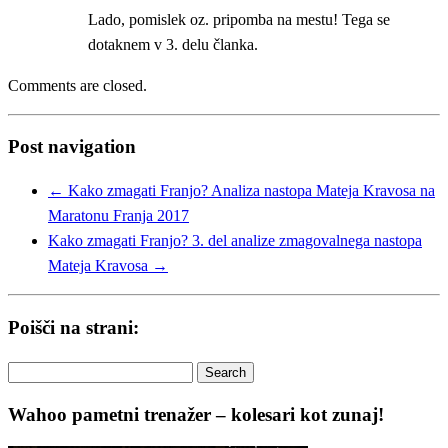
Lado, pomislek oz. pripomba na mestu! Tega se
dotaknem v 3. delu članka.
Comments are closed.
Post navigation
←
Kako zmagati Franjo? Analiza nastopa Mateja Kravosa na
Maratonu Franja 2017
Kako zmagati Franjo? 3. del analize zmagovalnega nastopa
Mateja Kravosa
→
Poišči na strani:
Search
for:
Wahoo pametni trenažer – kolesari kot zunaj!