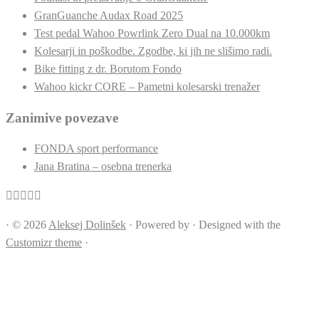
GranGuanche Audax Road 2025
Test pedal Wahoo Powrlink Zero Dual na 10.000km
Kolesarji in poškodbe. Zgodbe, ki jih ne slišimo radi.
Bike fitting z dr. Borutom Fondo
Wahoo kickr CORE – Pametni kolesarski trenažer
Zanimive povezave
FONDA sport performance
Jana Bratina – osebna trenerka
·
© 2026
Aleksej Dolinšek
·
Powered by
·
Designed with the
Customizr theme
·
Close
this
module