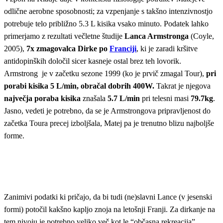
odlične aerobne sposobnosti; za vzpenjanje s takšno intenzivnostjo
potrebuje telo približno 5.3 L kisika vsako minuto. Podatek lahko
primerjamo z rezultati večletne študije
Lanca Armstronga
(Coyle,
2005),
7x zmagovalca Dirke po
Franciji
, ki je zaradi kršitve
antidopinških določil sicer kasneje ostal brez teh lovorik.
Armstrong je v začetku sezone 1999 (ko je prvič zmagal Tour),
pri
porabi kisika 5 L/min, obračal dobrih 400W.
Takrat je njegova
največja poraba kisika
znašala
5.7 L/min
pri telesni masi
79.7kg
.
Jasno, vedeti je potrebno, da se je Armstrongova pripravljenost do
začetka Toura precej izboljšala, Matej pa je trenutno blizu najboljše
forme.
Zanimivi podatki ki pričajo, da bi tudi (ne)slavni Lance (v jesenski
formi) potočil kakšno kapljo znoja na letošnji Franji. Za dirkanje na
tem nivoju je potrebno veliko več kot le “občasna rekreacija”,