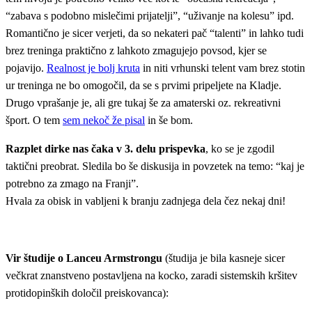
“zabava s podobno mislečimi prijatelji”, “uživanje na kolesu” ipd.
Romantično je sicer verjeti, da so nekateri pač “talenti” in lahko tudi
brez treninga praktično z lahkoto zmagujejo povsod, kjer se
pojavijo.
Realnost je bolj kruta
in niti vrhunski telent vam brez stotin
ur treninga ne bo omogočil, da se s prvimi pripeljete na Kladje.
Drugo vprašanje je, ali gre tukaj še za amaterski oz. rekreativni
šport. O tem
sem nekoč že pisal
in še bom.
Razplet dirke nas čaka v 3. delu prispevka
, ko se je zgodil
taktični preobrat. Sledila bo še diskusija in povzetek na temo: “kaj je
potrebno za zmago na Franji”.
Hvala za obisk in vabljeni k branju zadnjega dela čez nekaj dni!
Vir študije o Lanceu Armstrongu
(študija je bila kasneje sicer
večkrat znanstveno postavljena na kocko, zaradi sistemskih kršitev
protidopinških določil preiskovanca):