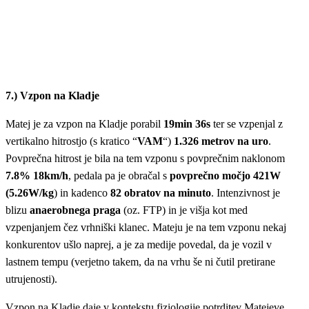
7.) Vzpon na Kladje
Matej je za vzpon na Kladje porabil
19min 36s
ter se vzpenjal z
vertikalno hitrostjo (s kratico “
VAM
“)
1.326 metrov na uro
.
Povprečna hitrost je bila na tem vzponu s povprečnim naklonom
7.8% 18km/h
, pedala pa je obračal s
povprečno močjo 421W
(5.26W/kg
) in kadenco
82 obratov na minuto
. Intenzivnost je
blizu
anaerobnega praga
(oz. FTP) in je višja kot med
vzpenjanjem čez vrhniški klanec. Mateju je na tem vzponu nekaj
konkurentov ušlo naprej, a je za medije povedal, da je vozil v
lastnem tempu (verjetno takem, da na vrhu še ni čutil pretirane
utrujenosti).
Vzpon na Kladje daje v kontekstu fiziologije potrditev Matejeve