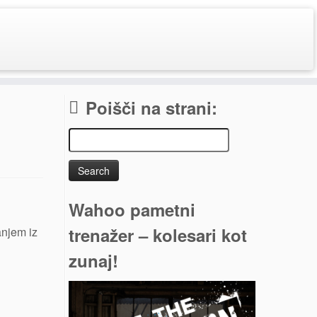
Poišči na strani:
Search
for:
Wahoo pametni
trenažer – kolesari kot
anjem iz
zunaj!