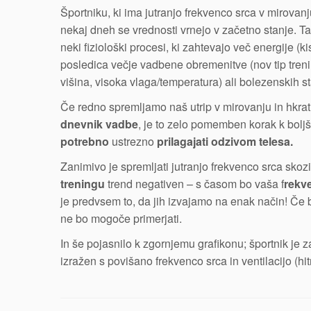
Športniku, ki ima jutranjo frekvenco srca v mirovan
nekaj dneh se vrednosti vrnejo v začetno stanje. 
neki fiziološki procesi, ki zahtevajo več energije 
posledica večje vadbene obremenitve (nov tip trening
višina, visoka vlaga/temperatura) ali bolezenskih st
Če redno spremljamo naš utrip v mirovanju in hkrati 
dnevnik vadbe
, je to zelo pomemben korak k bol
potrebno
ustrezno
prilagajati odzivom telesa.
Zanimivo je spremljati jutranjo frekvenco srca skoz
treningu
trend negativen – s časom bo vaša f
rekve
je predvsem to, da jih izvajamo na enak način! Če bos
ne bo mogoče primerjati.
In še pojasnilo k zgornjemu grafikonu; športnik je za
izražen s povišano frekvenco srca in ventilacijo (hi