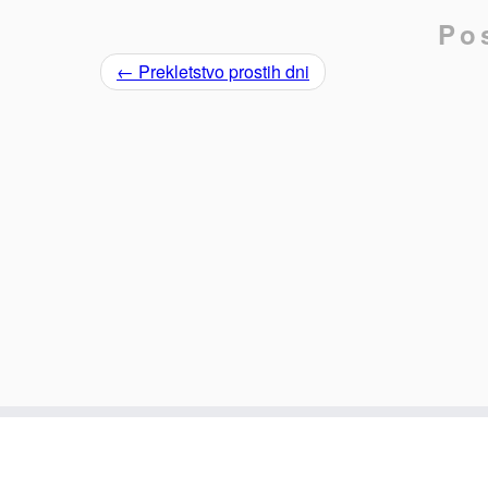
Po
←
Prekletstvo prostih dni