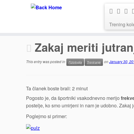
Trening kol
Skip
to
Zakaj meriti jutran
content
This entry was posted in
on
January 30, 2
Fiziologija
Treniranje
Ta članek boste brali:
2
minut
Pogosto je, da športniki vsakodnevno merijo
frekv
postelje, ko smo umirjeni in nam je udobno. Zakaj je
Poglejmo si primer: