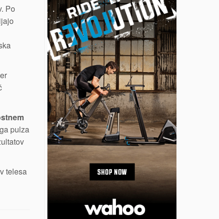
v. Po
jajo
rska
ter
č
vostnem
ega pulza
zultatov
iv telesa