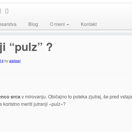
esarstva
Blog
O meni
Kontakt
ji “pulz” ?
014
by
aleksej
enco srca
v mirovanju. Običajno to poteka zjutraj, še pred vstaj
 koristno meriti jutranji »pulz«?