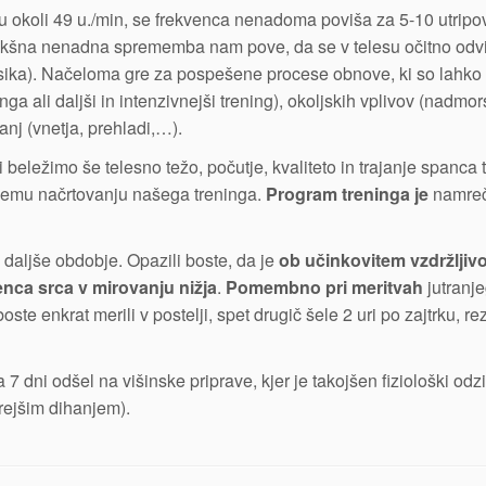
ju okoli 49 u./min, se frekvenca nenadoma poviša za 5-10 utripo
Takšna nenadna sprememba nam pove, da se v telesu očitno odvi
(kisika). Načeloma gre za pospešene procese obnove, ki so lahko
a ali daljši in intenzivnejši trening), okoljskih vplivov (nadmo
anj (vnetja, prehladi,…).
beležimo še telesno težo, počutje, kvaliteto in trajanje spanca 
jšemu načrtovanju našega treninga.
Program treninga je
namre
i daljše obdobje. Opazili boste, da je
ob učinkovitem vzdržlji
nca srca v mirovanju nižja
.
Pomembno pri meritvah
jutranj
te enkrat merili v postelji, spet drugič šele 2 uri po zajtrku, re
 7 dni odšel na višinske priprave, kjer je takojšen fiziološki odz
trejšim dihanjem).