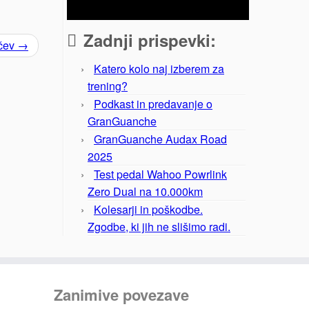
Zadnji prispevki:
ačev
→
Katero kolo naj izberem za
trening?
Podkast in predavanje o
GranGuanche
GranGuanche Audax Road
2025
Test pedal Wahoo Powrlink
Zero Dual na 10.000km
Kolesarji in poškodbe.
Zgodbe, ki jih ne slišimo radi.
Zanimive povezave